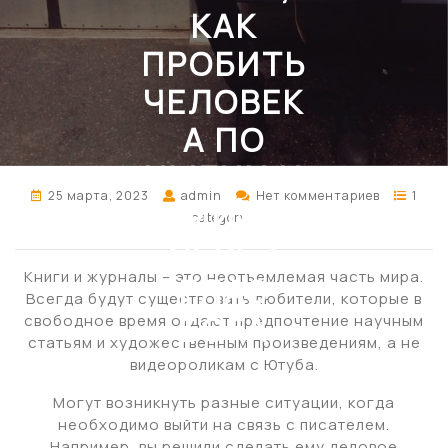
КАК
ПРОБИТЬ
ЧЕЛОВЕК
А ПО
ИМЕНИ И
25 марта, 2023
admin
Нет комментариев
1
ФАМИЛИИ
category
ЧЕРЕЗ
Книги и журналы – это неотъемлемая часть мира.
ГЛАЗ
Всегда будут существовать любители, которые в
БОГА
свободное время отдают предпочтение научным
статьям и художественным произведениям, а не
видеороликам с Ютуба.
Могут возникнуть разные ситуации, когда
необходимо выйти на связь с писателем.
Например, вы решили сделать ему деловое