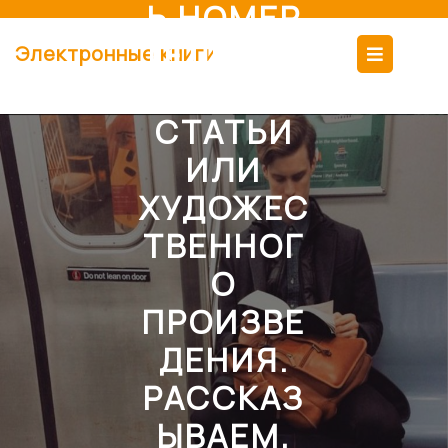
Ь НОМЕР
Перейти
к
ТЕЛЕФОН
Кно
Электронные книги
содержимому
А АВТОРА
Отк
СТАТЬИ
ИЛИ
ХУДОЖЕС
ТВЕННОГ
О
ПРОИЗВЕ
ДЕНИЯ.
РАССКАЗ
ЫВАЕМ,